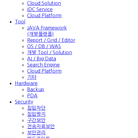
Cloud Solution
IDC Service
Cloud Platform
Tool
JAVA Framework
(개발플랫폼)
Report / Grid / Editor
OS / DB / WAS
개발 Tool / Solution
AI / Big Data
Search Engine
Cloud Platform
기타
Hardware
Backup
PDA
Security
침입차단
침입방지
구간보안
전송자료보안
보안관리