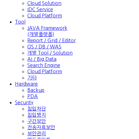
Cloud Solution
IDC Service
Cloud Platform
Tool
JAVA Framework
(개발플랫폼)
Report / Grid / Editor
OS / DB / WAS
개발 Tool / Solution
AI / Big Data
Search Engine
Cloud Platform
기타
Hardware
Backup
PDA
Security
침입차단
침입방지
구간보안
전송자료보안
보안관리