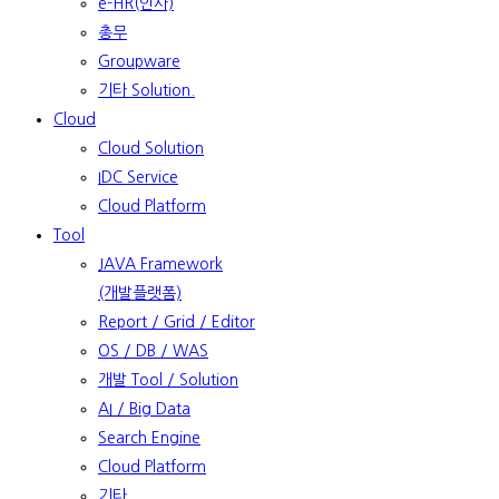
e-HR(인사)
총무
Groupware
기타 Solution.
Cloud
Cloud Solution
IDC Service
Cloud Platform
Tool
JAVA Framework
(개발플랫폼)
Report / Grid / Editor
OS / DB / WAS
개발 Tool / Solution
AI / Big Data
Search Engine
Cloud Platform
기타