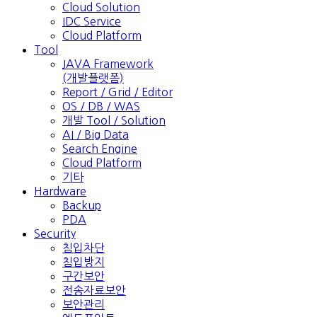
Cloud Solution
IDC Service
Cloud Platform
Tool
JAVA Framework
(개발플랫폼)
Report / Grid / Editor
OS / DB / WAS
개발 Tool / Solution
AI / Big Data
Search Engine
Cloud Platform
기타
Hardware
Backup
PDA
Security
침입차단
침입방지
구간보안
전송자료보안
보안관리