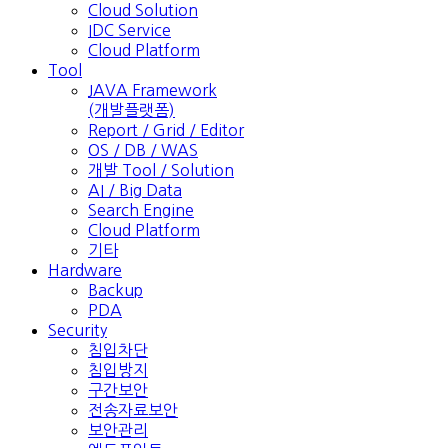
Cloud Solution
IDC Service
Cloud Platform
Tool
JAVA Framework
(개발플랫폼)
Report / Grid / Editor
OS / DB / WAS
개발 Tool / Solution
AI / Big Data
Search Engine
Cloud Platform
기타
Hardware
Backup
PDA
Security
침입차단
침입방지
구간보안
전송자료보안
보안관리