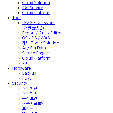
Cloud Solution
IDC Service
Cloud Platform
Tool
JAVA Framework
(개발플랫폼)
Report / Grid / Editor
OS / DB / WAS
개발 Tool / Solution
AI / Big Data
Search Engine
Cloud Platform
기타
Hardware
Backup
PDA
Security
침입차단
침입방지
구간보안
전송자료보안
보안관리