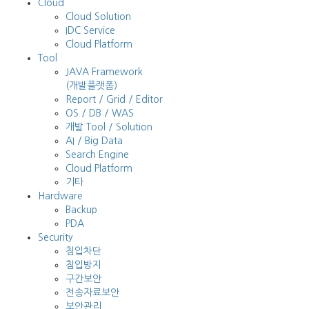
Cloud
Cloud Solution
IDC Service
Cloud Platform
Tool
JAVA Framework
(개발플랫폼)
Report / Grid / Editor
OS / DB / WAS
개발 Tool / Solution
AI / Big Data
Search Engine
Cloud Platform
기타
Hardware
Backup
PDA
Security
침입차단
침입방지
구간보안
전송자료보안
보안관리