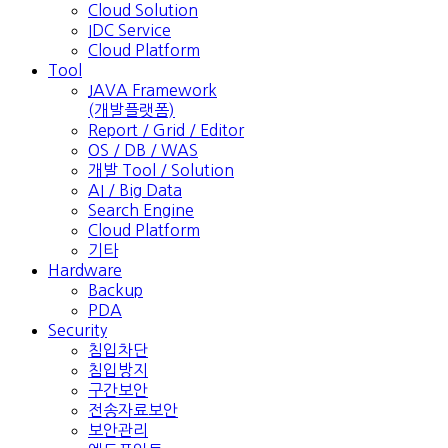
Cloud Solution
IDC Service
Cloud Platform
Tool
JAVA Framework
(개발플랫폼)
Report / Grid / Editor
OS / DB / WAS
개발 Tool / Solution
AI / Big Data
Search Engine
Cloud Platform
기타
Hardware
Backup
PDA
Security
침입차단
침입방지
구간보안
전송자료보안
보안관리