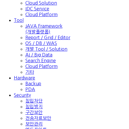
Cloud Solution
IDC Service
Cloud Platform
Tool
JAVA Framework
(개발플랫폼)
Report / Grid / Editor
OS / DB / WAS
개발 Tool / Solution
AI / Big Data
Search Engine
Cloud Platform
기타
Hardware
Backup
PDA
Security
침입차단
침입방지
구간보안
전송자료보안
보안관리