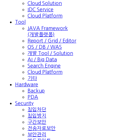
Cloud Solution
IDC Service
Cloud Platform
Tool
JAVA Framework
(개발플랫폼)
Report / Grid / Editor
OS / DB / WAS
개발 Tool / Solution
AI / Big Data
Search Engine
Cloud Platform
기타
Hardware
Backup
PDA
Security
침입차단
침입방지
구간보안
전송자료보안
보안관리