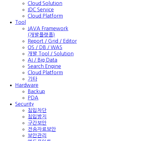
Cloud Solution
IDC Service
Cloud Platform
Tool
JAVA Framework
(개발플랫폼)
Report / Grid / Editor
OS / DB / WAS
개발 Tool / Solution
AI / Big Data
Search Engine
Cloud Platform
기타
Hardware
Backup
PDA
Security
침입차단
침입방지
구간보안
전송자료보안
보안관리