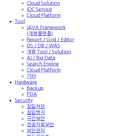
Cloud Solution
IDC Service
Cloud Platform
Tool
JAVA Framework
(개발플랫폼)
Report / Grid / Editor
OS / DB / WAS
개발 Tool / Solution
AI / Big Data
Search Engine
Cloud Platform
기타
Hardware
Backup
PDA
Security
침입차단
침입방지
구간보안
전송자료보안
보안관리