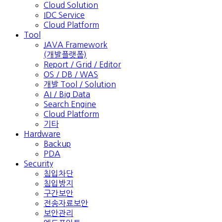
Cloud Solution
IDC Service
Cloud Platform
Tool
JAVA Framework
(개발플랫폼)
Report / Grid / Editor
OS / DB / WAS
개발 Tool / Solution
AI / Big Data
Search Engine
Cloud Platform
기타
Hardware
Backup
PDA
Security
침입차단
침입방지
구간보안
전송자료보안
보안관리