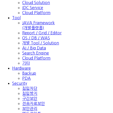
Cloud Solution
IDC Service
Cloud Platform
Tool
JAVA Framework
(개발플랫폼)
Report / Grid / Editor
OS / DB / WAS
개발 Tool / Solution
AI / Big Data
Search Engine
Cloud Platform
기타
Hardware
Backup
PDA
Security
침입차단
침입방지
구간보안
전송자료보안
보안관리