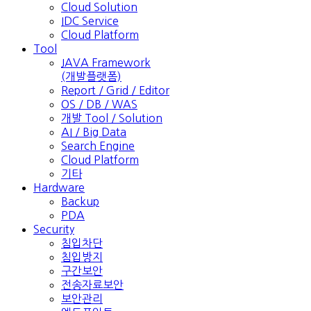
Cloud Solution
IDC Service
Cloud Platform
Tool
JAVA Framework
(개발플랫폼)
Report / Grid / Editor
OS / DB / WAS
개발 Tool / Solution
AI / Big Data
Search Engine
Cloud Platform
기타
Hardware
Backup
PDA
Security
침입차단
침입방지
구간보안
전송자료보안
보안관리