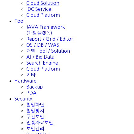
Cloud Solution
IDC Service
Cloud Platform
Tool
JAVA Framework
(개발플랫폼)
Report / Grid / Editor
OS / DB / WAS
개발 Tool / Solution
AI / Big Data
Search Engine
Cloud Platform
기타
Hardware
Backup
PDA
Security
침입차단
침입방지
구간보안
전송자료보안
보안관리