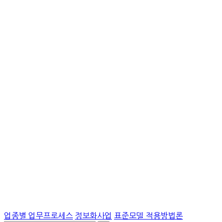
업종별 업무프로세스
정보화사업
표준모델 적용방법론