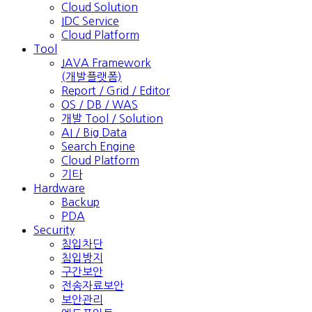
Cloud Solution
IDC Service
Cloud Platform
Tool
JAVA Framework
(개발플랫폼)
Report / Grid / Editor
OS / DB / WAS
개발 Tool / Solution
AI / Big Data
Search Engine
Cloud Platform
기타
Hardware
Backup
PDA
Security
침입차단
침입방지
구간보안
전송자료보안
보안관리