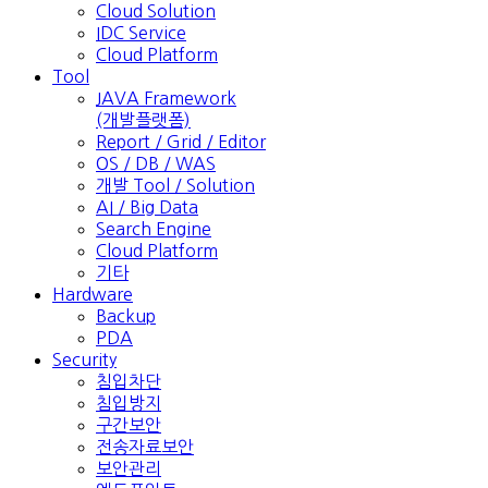
Cloud Solution
IDC Service
Cloud Platform
Tool
JAVA Framework
(개발플랫폼)
Report / Grid / Editor
OS / DB / WAS
개발 Tool / Solution
AI / Big Data
Search Engine
Cloud Platform
기타
Hardware
Backup
PDA
Security
침입차단
침입방지
구간보안
전송자료보안
보안관리